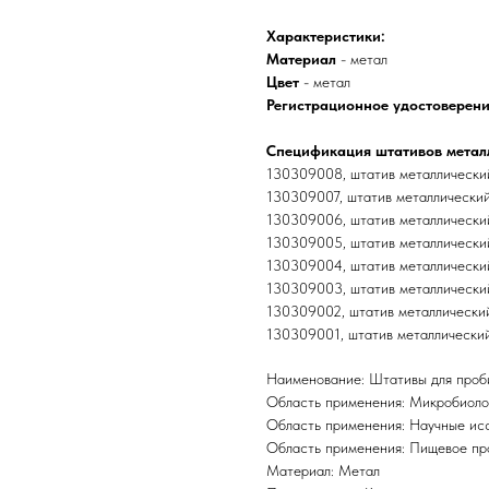
Характеристики:
Материал
- метал
Цвет
- метал
Регистрационное удостоверен
Спецификация штативов метал
130309008, штатив металлический
130309007, штатив металлический
130309006, штатив металлический
130309005, штатив металлический
130309004, штатив металлический
130309003, штатив металлический
130309002, штатив металлический
130309001, штатив металлический
Наименование: Штативы для проб
Область применения: Микробиоло
Область применения: Научные ис
Область применения: Пищевое пр
Материал: Метал