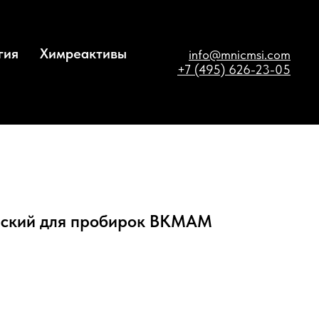
гия
Химреактивы
info@mnicmsi.com
+7 (495) 626-23-05
еский для пробирок BKMAM