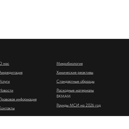
О нас
Микробиология
Аккредитация
Химические реактивы
Услуги
Стандартные образцы
Новости
Расходные материалы
BKMAM
Правовая информация
Раунды МСИ на 2026 год
Контакты