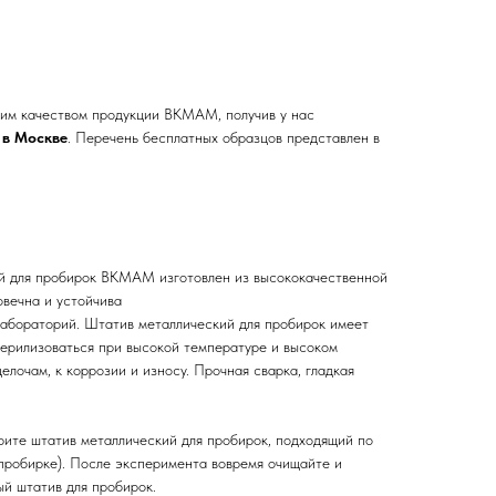
ким качеством продукции BKMAM, получив у нас
 в Москве
. Перечень бесплатных образцов представлен в
й для пробирок BKMAM изготовлен из высококачественной
овечна и устойчива
 лабораторий. Штатив металлический для пробирок имеет
терилизоваться при высокой температуре и высоком
елочам, к коррозии и износу. Прочная сварка, гладкая
ите штатив металлический для пробирок, подходящий по
(пробирке). После эксперимента вовремя очищайте и
й штатив для пробирок.