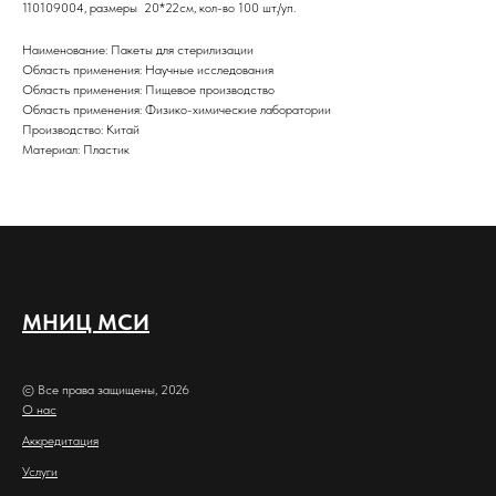
110109004, размеры 20*22см, кол-во 100 шт./уп.
Наименование: Пакеты для стерилизации
Область применения: Научные исследования
Область применения: Пищевое производство
Область применения: Физико-химические лаборатории
Производство: Китай
Материал: Пластик
МНИЦ МСИ
© Все права защищены, 2026
О нас
Аккредитация
Услуги