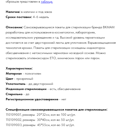
образцов представлен в
таблице.
Наличие:
в наличии и под заказ
Сроки поставки:
4-6 недель
Описание:
Самозакрывающиеся пакеты для стерилизации бренда BKMAM
разработаны для использования в косметологии, лабораториях,
исследовательских учреждениях и т.д. Высокий уровень герметизации
достигается за счет двусторонней ленты для уплотнения. Взрывозащищенная
технология кромки. Пакеты для стерилизации оснащены индикатором
обесцвечивания с нетоксичными чернилами на водной основе. Можно
стерилизовать этиленоксидом ETO, химическим паром или паром.
Характеристики:
Материал
- полиэтилен
Цвет
- прозрачный
Уплотнитель
- да, двусторонний
Индикация стерилизации
- есть, обесцвечивание
Стерильно
- да
Регистрационное удостоверение
- нет
Спецификация самозакрывающихся пакетов для стерилизации:
110109001, размеры 20*32см, кол-во 100 шт./уп.
110109002, размеры 30*40см, кол-во 50 шт./уп.
110109003, размеры 45*55см, кол-во 50 шт./уп.