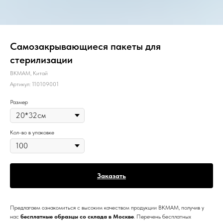
Самозакрывающиеся пакеты для
стерилизации
BKMAM, Китай
Артикул:
110109001
Размер
Кол-во в упаковке
Заказать
Предлагаем ознакомиться с высоким качеством продукции BKMAM, получив у
нас
бесплатные образцы со склада в Москве
. Перечень бесплатных