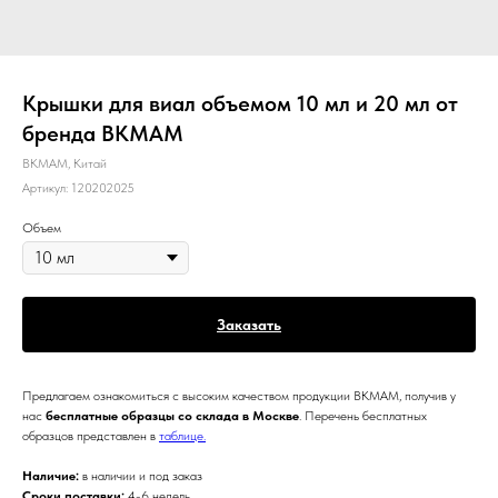
Крышки для виал объемом 10 мл и 20 мл от
бренда BKMAM
BKMAM, Китай
Артикул:
120202025
Объем
Заказать
Предлагаем ознакомиться с высоким качеством продукции BKMAM, получив у
нас
бесплатные образцы со склада в Москве
. Перечень бесплатных
образцов представлен в
таблице.
Наличие:
в наличии и под заказ
Сроки поставки:
4-6 недель