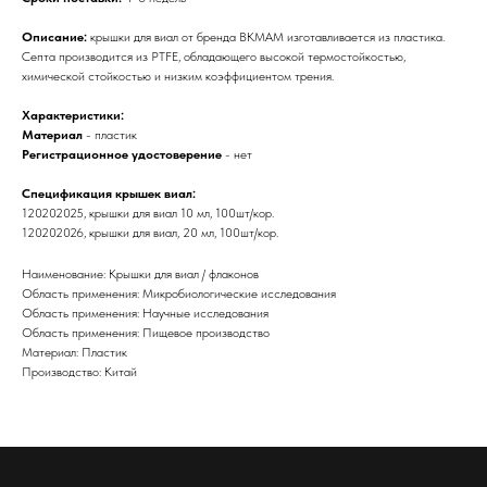
Описание:
крышки для виал от бренда BKMAM изготавливается из пластика.
Септа производится из PTFE, обладающего высокой термостойкостью,
химической стойкостью и низким коэффициентом трения.
Характеристики:
Материал
- пластик
Регистрационное удостоверение
- нет
Спецификация крышек виал:
120202025, крышки для виал 10 мл, 100шт/кор.
120202026, крышки для виал, 20 мл, 100шт/кор.
Наименование: Крышки для виал / флаконов
Область применения: Микробиологические исследования
Область применения: Научные исследования
Область применения: Пищевое производство
Материал: Пластик
Производство: Китай