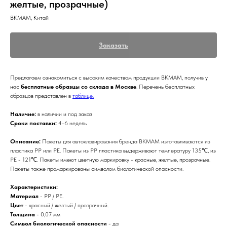
желтые, прозрачные)
BKMAM, Китай
Заказать
Предлагаем ознакомиться с высоким качеством продукции BKMAM, получив у
нас
бесплатные образцы со склада в Москве
. Перечень бесплатных
образцов представлен в
таблице.
Наличие:
в наличии и под заказ
Сроки поставки:
4-6 недель
Описание:
Пакеты для автоклавирования бренда BKMAM изготавливаются из
пластика PP или PE. Пакеты из PP пластика выдерживают температуру 135℃, из
PE - 121℃. Пакеты имеют цветную маркировку - красные, желтые, прозрачные.
Пакеты также промаркированы символом биологической опасности.
Характеристики:
Материал
- PP / PE.
Цвет
- красный / желтый / прозрачный.
Толщина
- 0,07 мм
Символ биологической опасности
- да