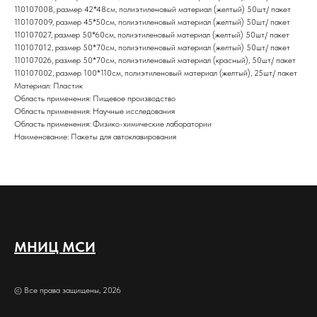
110107008, размер 42*48см, полиэтиленовый материал (желтый) 50шт./ пакет
110107009, размер 45*50см, полиэтиленовый материал (желтый) 50шт./ пакет
110107027, размер 50*60см, полиэтиленовый материал (желтый) 50шт./ пакет
110107012, размер 50*70см, полиэтиленовый материал (желтый) 50шт./ пакет
110107026, размер 50*70см, полиэтиленовый материал (красный), 50шт./ пакет
110107002, размер 100*110см, полиэтиленовый материал (желтый), 25шт./ пакет
Материал: Пластик
Область применения: Пищевое производство
Область применения: Научные исследования
Область применения: Физико-химические лаборатории
Наименование: Пакеты для автоклавирования
МНИЦ МСИ
© Все права защищены, 2026