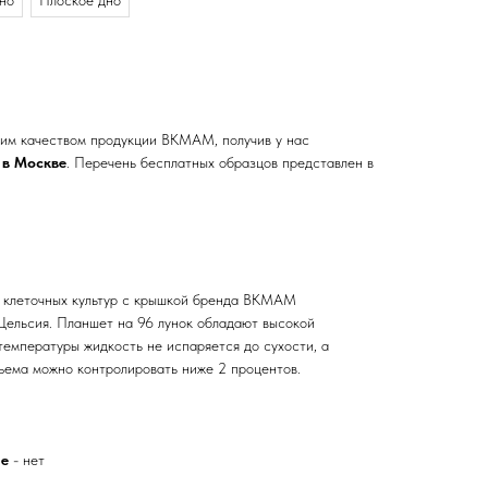
но
Плоское дно
ким качеством продукции BKMAM, получив у нас
 в Москве
. Перечень бесплатных образцов представлен в
я клеточных культур с крышкой бренда BKMAM
 Цельсия. Планшет на 96 лунок обладают высокой
температуры жидкость не испаряется до сухости, а
ъема можно контролировать ниже 2 процентов.
ие
- нет