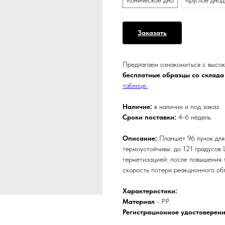
Коническое дно
Круглое днод
Заказать
Предлагаем ознакомиться с высо
бесплатные образцы со склада
таблице.
Наличие:
в наличии и под заказ
Сроки поставки:
4-6 недель
Описание:
Планшет 96 лунок дл
термоустойчивы: до 121 градусов
герметизацией: после повышения 
скорость потери реакционного об
Характеристики:
Материал
- PP.
Регистрационное удостоверен