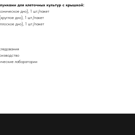
лунками для клеточных культур с крышкой:
оническое дно), 1 шт./пакет
руглое дно), 1 шт./пакет
лоское дно), 1 шт./пакет
следования
оизводство
ические лаборатории