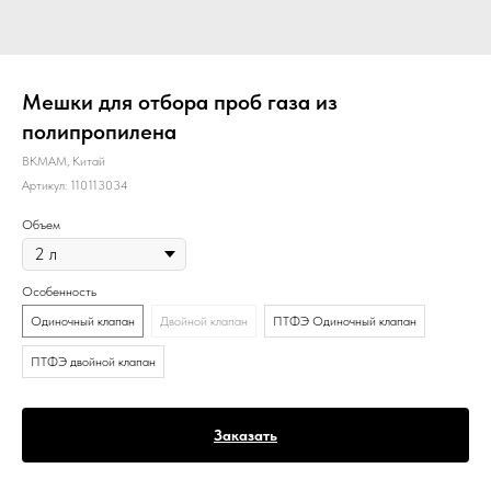
Мешки для отбора проб газа из
полипропилена
BKMAM, Китай
Артикул:
110113034
Объем
Особенность
Одиночный клапан
Двойной клапан
ПТФЭ Одиночный клапан
ПТФЭ двойной клапан
Заказать