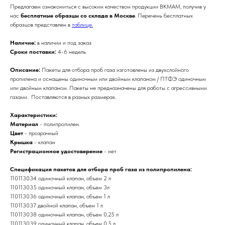
Предлагаем ознакомиться с высоким качеством продукции BKMAM, получив у
нас
бесплатные образцы со склада в Москве
. Перечень бесплатных
образцов представлен в
таблице.
Наличие:
в наличии и под заказ
Сроки поставки:
4-6 недель
Описание:
Пакеты для отбора проб газа изготовлены из двухслойного
пропилена и оснащены одиночным или двойным клапаном / ПТФЭ одиночным
или двойным клапаном. Пакеты не предназначены для работы с агрессивными
газами. Поставляются в разных размерах.
Характеристики:
Материал
- полипропилен.
Цвет
- прозрачный
Крышка
- клапан
Регистрационное удостоверение
- нет
Спецификация пакетов для отбора проб газа из полипропилена:
110113034 одиночный клапан, объем 2 л
110113035 одиночный клапан, объем 3л
110113036 одиночный клапан, объем 1 л
110113037 двойной клапан, объем 1 л
110113038 одиночный клапан, объем 0,25 л
110113039 одиночный клапан, объем 0,5 л