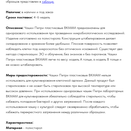
образцов представлен в
таблице.
Наличие:
в наличии и под заказ
Сроки поставки:
4-6 недель
Описание:
Чашки Петри пластиковые BKMAM предназначены для
одноразового использования при проведении микробиологических исследований.
Изделие изготовлено из полистирола. Конструкция штабелирования делает
складирование и хранение более удобными. Плоская поверхность позволяет
наблюдать клетки под микроскопом без оптических искажений. Существует два
метода стерилизации: ЭО и облучение, без энзимов и без пирогенов. Чашки
Петри пластиковые BKMAM легче по весу: модель А толще, а модель В толще и
ее можно штабелировать.
Меры предосторожности:
Чашки Петри пластиковые BKMAM нельзя
использовать для культивирования клеточной адгезии. Данный продукт был
стерилизован и не может быть стерилизован при высокой температуре или
высоком давлении. При использовании одноразовых чашек Петри лабораторных
BKMAM для культивирования обязательно соблюдайте стерильность, чтобы
избежать попадания бактерий и других загрязнений. После каждого
использования чашку с культурой следует своевременно обрабатывать, чтобы
избежать перекрестного загрязнения между различными образцами.
Характеристики:
Материал
- полистирол