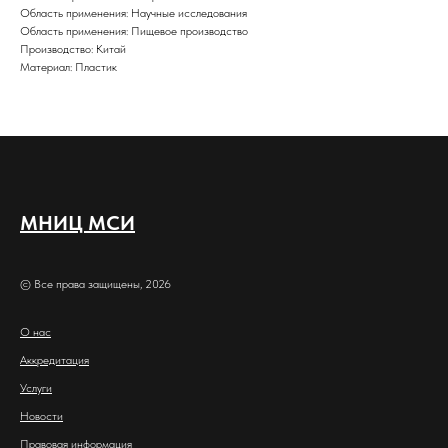
Область применения: Научные исследования
Область применения: Пищевое производство
Производство: Китай
Материал: Пластик
МНИЦ МСИ
© Все права защищены, 2026
О нас
Аккредитация
Услуги
Новости
Правовая информация