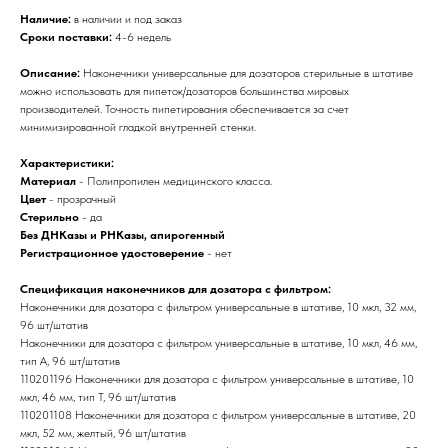
Наличие:
в наличии и под заказ
Сроки поставки:
4-6 недель
Описание:
Наконечники универсальные для дозаторов стерильные в штативе
можно использовать для пипеток/дозаторов большинства мировых
производителей. Точность пипетирования обеспечивается за счет
минимизированной гладкой внутренней стенки.
Характеристики:
Материал
- Полипропилен медицинского класса.
Цвет
- прозрачный
Стерильно
- да
Без ДНКазы и РНКазы, апирогенный
Регистрационное удостоверение
- нет
Спецификация наконечников для дозатора с фильтром:
Наконечники для дозатора с фильтром универсальные в штативе, 10 мкл, 32 мм,
96 шт/штатив
Наконечники для дозатора с фильтром универсальные в штативе, 10 мкл, 46 мм,
тип А, 96 шт/штатив
110201196 Наконечники для дозатора с фильтром универсальные в штативе, 10
мкл, 46 мм, тип Т, 96 шт/штатив
110201108 Наконечники для дозатора с фильтром универсальные в штативе, 20
мкл, 52 мм, желтый, 96 шт/штатив