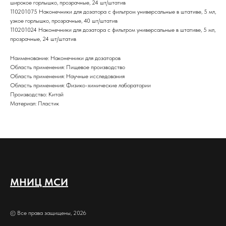
широкое горлышко, прозрачные, 24 шт/штатив
110201075 Наконечники для дозатора с фильтром универсальные в штативе, 5 мл,
узкое горлышко, прозрачные, 40 шт/штатив
110201024 Наконечники для дозатора с фильтром универсальные в штативе, 5 мл,
прозрачные, 24 шт/штатив
Наименование: Наконечники для дозаторов
Область применения: Пищевое производство
Область применения: Научные исследования
Область применения: Физико-химические лаборатории
Производство: Китай
Материал: Пластик
МНИЦ МСИ
© Все права защищены, 2026