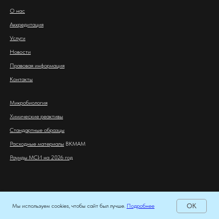
О нас
Аккредитация
Услуги
Новости
Правовая информация
Контакты
Микробиология
Химические реактивы
Стандартные образцы
Расходные материалы
BKMAM
Раунды МСИ на 2026 год
ОК
Мы используем cookies, чтобы сайт был лучше.
Подробнее