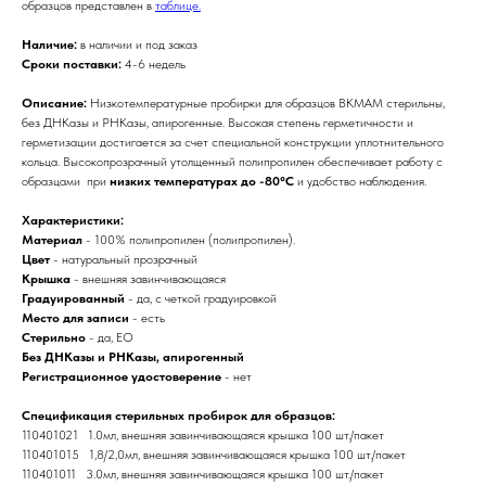
образцов представлен в
таблице.
Наличие:
в наличии и под заказ
Сроки поставки:
4-6 недель
Описание:
Низкотемпературные пробирки для образцов BKMAM стерильны,
без ДНКазы и РНКазы, апирогенные. Высокая степень герметичности и
герметизации достигается за счет специальной конструкции уплотнительного
кольца. Высокопрозрачный утолщенный полипропилен обеспечивает работу с
образцами при
низких температурах до -80°C
и удобство наблюдения.
Характеристики:
Материал
- 100% полипропилен (полипропилен).
Цвет
- натуральный прозрачный
Крышка
- внешняя завинчивающаяся
Градуированный
- да, с четкой градуировкой
Место для записи
- есть
Стерильно
- да, ЕО
Без ДНКазы и РНКазы, апирогенный
Регистрационное удостоверение
- нет
Спецификация стерильных пробирок для образцов:
110401021 1.0мл, внешняя завинчивающаяся крышка 100 шт./пакет
110401015 1,8/2,0мл, внешняя завинчивающаяся крышка 100 шт./пакет
110401011 3.0мл, внешняя завинчивающаяся крышка 100 шт./пакет