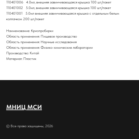
110401006 4.0мл, внешняя завинчивающаяся крышка 100 шт./пакет
110401002 5.0мл, внешняя завинчивающаяся крышка 100 шт./пакет
110401001 5.0мл внешняя завинчивающаяся крышка с отдельным белым
колпачком 200 шт./пакет
Наименование: Криопробирки
Область применения: Пищевое производство
Область применения: Научные исследования
Область применения: Физико-химические лаборатории
Производство: Китай
Материал: Пластик
МНИЦ МСИ
© Все права защищены, 2026