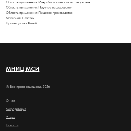
Область применения: Микробиологические исследования
Область применения: Научные исследования
Область применения: Пищевое производство
Материал: Пластик
Производство: Китай
МНИЦ МСИ
© Все права защищены, 2026
О нас
Аккредитация
Услуги
Новости