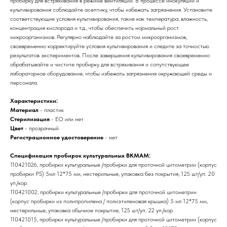
пробирку для встряхивания в режиме вентиляции. В процессе инокуляции и
культивирования соблюдайте асептику, чтобы избежать загрязнения. Установите
соответствующие условия культивирования, такие как температура, влажность,
концентрация кислорода и т.д., чтобы обеспечить нормальный рост
микроорганизмов. Регулярно наблюдайте за ростом микроорганизмов,
своевременно корректируйте условия культивирования и следите за точностью
результатов экспериментов. После завершения культивирования своевременно
обрабатывайте и чистите пробирку для встряхивания и сопутствующее
лабораторное оборудование, чтобы избежать загрязнения окружающей среды и
персонала.
Характеристики:
Материал
- пластик
Стерилизация
- EO или нет
Цвет
- прозрачный
Регистрационное удостоверение
- нет
Спецификация пробирок культуральных BKMAM:
110421026, пробирки культуральные /пробирки для проточной цитометрии (корпус
пробирки PS) 5мл 12*75 мм, нестерильные, упаковка без покрытия, 125 шт/уп. 20
уп./кор.
110421002, пробирки культуральные /пробирки для проточной цитометрии
(корпус пробирки из полипропилена / полиэтиленовая крышка) 5 мл 12*75 мм,
нестерильные, упаковка обычное покрытие, 125 шт/уп. 22 уп./кор.
110421015, пробирки культуральные /пробирки для проточной цитометрии (корпус