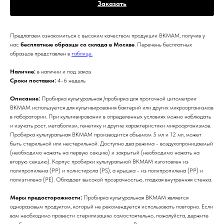
Заказать
Предлагаем ознакомиться с высоким качеством продукции BKMAM, получив у
нас
бесплатные образцы со склада в Москве
. Перечень бесплатных
образцов представлен в
таблице.
Наличие:
в наличии и под заказ
Сроки поставки:
4-6 недель
Описание:
Пробирка культуральная /пробирка для проточной цитометрии
BKMAM используется для культивирования бактерий или других микроорганизмов
в лаборатории. При культивировании в определенных условиях можно наблюдать
и изучать рост, метаболизм, генетику и другие характеристики микроорганизмов.
Пробирка культуральная BKMAM производится объемом 5 мл и 12 мл, может
быть стерильной или нестерильной. Доступно два режима - воздухопроницаемый
(необходимо нажать на первую секцию) и закрытый (необходимо нажать на
вторую секцию). Корпус пробирки культуральной BKMAM изготовлен из
полипропилена (PP) и полистирола (PS), а крышка - из полипропилена (PP) и
полиэтилена (PE). Обладает высокой прозрачностью, гладкая внутренняя стенка.
Меры предосторожности:
Пробирка культуральная BKMAM является
одноразовым продуктом, который не рекомендуется использовать повторно. Если
вам необходимо провести стерилизацию самостоятельно, пожалуйста, держите