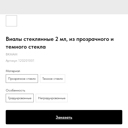
Виалы стеклянные 2 мл, из прозрачного и
темного стекла
BKMAM
Артикул:
120201001
Материал
Прозрачное стекло
Темное стекло
Особенность
Градуированные
Неградуированные
Заказать