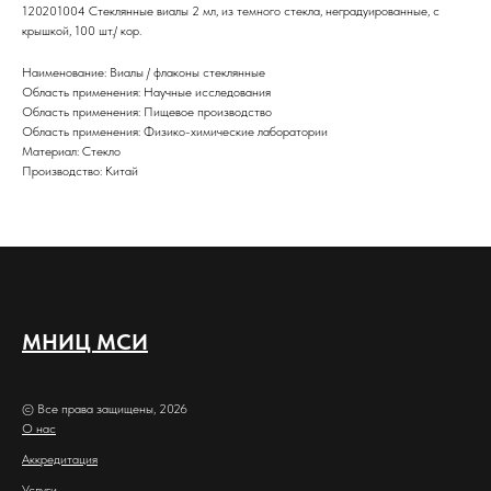
120201004 Cтеклянные виалы 2 мл, из темного стекла, неградуированные, с
крышкой, 100 шт./ кор.
Наименование: Виалы / флаконы стеклянные
Область применения: Научные исследования
Область применения: Пищевое производство
Область применения: Физико-химические лаборатории
Материал: Стекло
Производство: Китай
МНИЦ МСИ
© Все права защищены, 2026
О нас
Аккредитация
Услуги