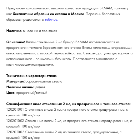
Предлагаем ознакомиться с высоким качеством продукции BKMAM, получив у
нас
бесплатные образцы со склада в Москве
. Перечень бесплатных
образцов представлен в
таблице.
Наличие:
в наличии и под заказ
Описание:
Виалы стеклянные 2 мл бренда BKMAM изготавливаются из
прозрачного и темного боросиликатного стекла. Виалы являются многоразовыми,
автоклавируемыми, с высокой термостойкостью. К заказу доступно два варианта
исполнения виал - со шкалой и без шкалы. Поставляются в комплекте с
навинчивающимися крышками.
Технические характеристики:
Материал:
боросиликатное стекло
Наличие шкалы:
да/нет
Цвет:
прозрачный/темный
Спецификация виал стеклянных 2 мл, из прозрачного и темного стекла:
120201001 Cтеклянные виалы 2 мл, из прозрачного стекла, градуированные, с
крышкой, 100 шт./ кор.
120201002 Cтеклянные виалы 2 мл, из прозрачного стекла, неградуированные, с
крышкой, 100 шт./ кор.
120201003 Cтеклянные виалы 2 мл, из темного стекла, градуированные, с
крышкой, 100 шт./ кор.