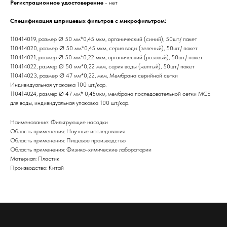
Регистрационное удостоверение
- нет
Спецификация шприцевых фильтров с микрофильтром:
110414019, размер Ø 50 мм*0,45 мкм, органический (синий), 50шт./ пакет
110414020, размер Ø 50 мм*0,45 мкм, серия воды (зеленый), 50шт./ пакет
110414021, размер Ø 50 мм*0,22 мкм, органический (розовый), 50шт./ пакет
110414022, размер Ø 50 мм*0,22 мкм, серия воды (желтый), 50шт./ пакет
110414023, размер Ø 47 мм*0,22, мкм, Мембрана серийной сетки
Индивидуальная упаковка 100 шт./кор.
110414024, размер Ø 47 мм* 0,45мкм, мембрана последовательной сетки MCE
для воды, индивидуальная упаковка 100 шт./кор.
Наименование: Фильтрующие насадки
Область применения: Научные исследования
Область применения: Пищевое производство
Область применения: Физико-химические лаборатории
Материал: Пластик
Производство: Китай