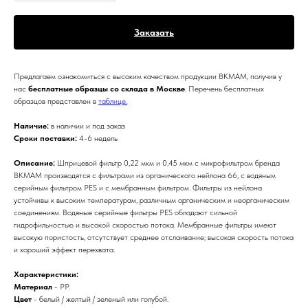
Заказать
Предлагаем ознакомиться с высоким качеством продукции BKMAM, получив у
нас
бесплатные образцы со склада в Москве
. Перечень бесплатных
образцов представлен в
таблице.
Наличие:
в наличии и под заказ
Сроки поставки:
4-6 недель
Описание:
Шприцевой фильтр 0,22 мкм и 0,45 мкм с микрофильтром бренда
BKMAM производятся с фильтрами из органического нейлона 66, с водяным
серийным фильтром PES и с мембранным фильтром. Фильтры из нейлона
устойчивы к высоким температурам, различным органическим и неорганическим
соединениям. Водяные серийные фильтры PES обладают сильной
гидрофильностью и высокой скоростью потока. Мембранные фильтры имеют
высокую пористость, отсутствует среднее отслаивание; высокая скорость потока
и хороший эффект перехвата.
Характеристики:
Материал
- PP.
Цвет
- белый / желтый / зеленый или голубой.