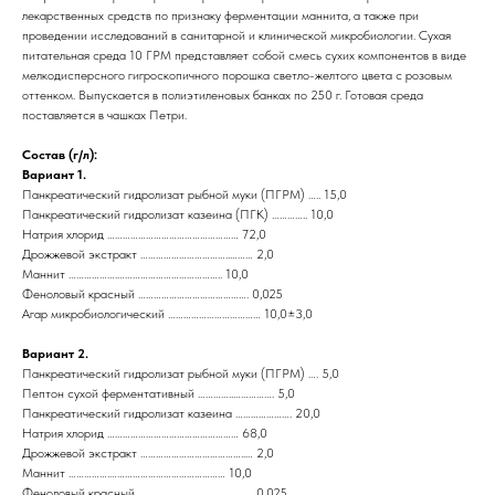
лекарственных средств по признаку ферментации маннита, а также при
проведении исследований в санитарной и клинической микробиологии. Сухая
питательная среда 10 ГРМ представляет собой смесь сухих компонентов в виде
мелкодисперсного гигроскопичного порошка светло-желтого цвета с розовым
оттенком. Выпускается в полиэтиленовых банках по 250 г. Готовая среда
поставляется в чашках Петри.
Состав (г/л):
Вариант 1.
Панкреатический гидролизат рыбной муки (ПГРМ) ….. 15,0
Панкреатический гидролизат казеина (ПГК) ………….. 10,0
Натрия хлорид …………………………………………… 72,0
Дрожжевой экстракт ……………………………..……… 2,0
Маннит ……………….………………………………….. 10,0
Феноловый красный ……………………………………. 0,025
Агар микробиологический ……………………………… 10,0±3,0
Вариант 2.
Панкреатический гидролизат рыбной муки (ПГРМ) …. 5,0
Пептон сухой ферментативный …………..……………. 5,0
Панкреатический гидролизат казеина …………………. 20,0
Натрия хлорид …………………………………………… 68,0
Дрожжевой экстракт …………………………………..… 2,0
Маннит …………….……………………………………… 10,0
Феноловый красный …………………………………...… 0,025