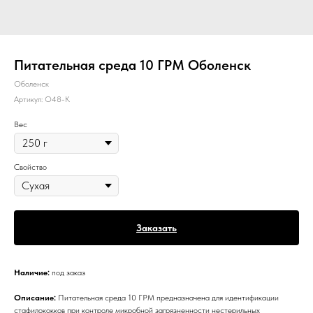
Питательная среда 10 ГРМ Оболенск
Оболенск
Артикул:
О48-К
Вес
Свойство
Заказать
Наличие:
под заказ
Описание:
Питательная среда 10 ГРМ предназначена для идентификации
стафилококков при контроле микробной загрязненности нестерильных