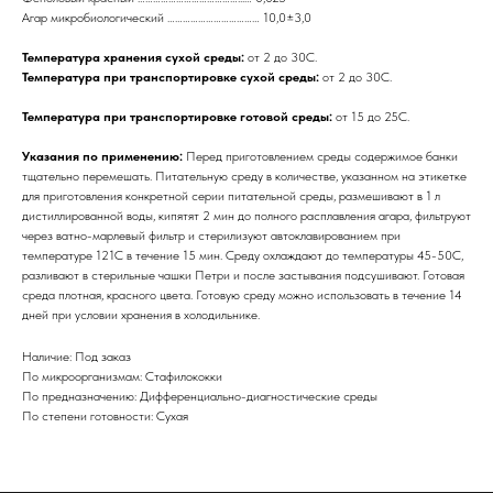
Агар микробиологический ……………………………… 10,0±3,0
Температура хранения сухой среды:
от 2 до 30С.
Температура при транспортировке сухой среды:
от 2 до 30С.
Температура при транспортировке готовой среды:
от 15 до 25С.
Указания по применению:
Перед приготовлением среды содержимое банки
тщательно перемешать. Питательную среду в количестве, указанном на этикетке
для приготовления конкретной серии питательной среды, размешивают в 1 л
дистиллированной воды, кипятят 2 мин до полного расплавления агара, фильтруют
через ватно-марлевый фильтр и стерилизуют автоклавированием при
температуре 121С в течение 15 мин. Среду охлаждают до температуры 45-50С,
разливают в стерильные чашки Петри и после застывания подсушивают. Готовая
среда плотная, красного цвета. Готовую среду можно использовать в течение 14
дней при условии хранения в холодильнике.
Наличие: Под заказ
По микроорганизмам: Стафилококки
По предназначению: Дифференциально-диагностические среды
По степени готовности: Сухая