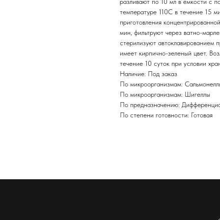
разливают по 10 мл в емкости с 
температуре 110С в течение 15 ми
приготовления концентрированной 
мин, фильтруют через ватно-марлев
стерилизуют автоклавированием п
имеет кирпично-зеленый цвет. Во
течение 10 суток при условии хра
Наличие: Под заказ
По микроорганизмам: Сальмонелл
По микроорганизмам: Шигеллы
По предназначению: Дифференциа
По степени готовности: Готовая