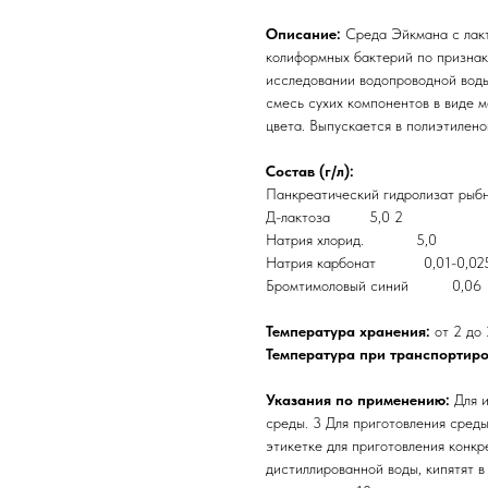
Описание:
Среда Эйкмана с лакт
колиформных бактерий по признак
исследовании водопроводной воды
смесь сухих компонентов в виде 
цвета. Выпускается в полиэтилено
Состав (г/л):
Панкреатический гидролизат р
Д-лактоза 5,0 2
Натрия хлорид. 5,0
Натрия карбонат 0,01-0,02
Бромтимоловый синий 0,06
Температура хранения:
от 2 до
Температура при транспортир
Указания по применению:
Для 
среды. 3 Для приготовления среды
этикетке для приготовления конк
дистиллированной воды, кипятят в