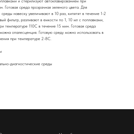
поплавками и стерилизуют автоклавированием при
н. Готовая среда прозрачная зеленого цвета. Для
среды навеску увеличивают в 10 раз, кипятят в течение 1-2
ый фильтр, разливают в емкости по 1, 10 мл с поплавками,
ри температуре 110С в течение 15 мин. Готовая среда
зможна опалесценция. Готовую среду можно использовать в
нения при температуре 2-8С.
ы
льно-диагностические среды