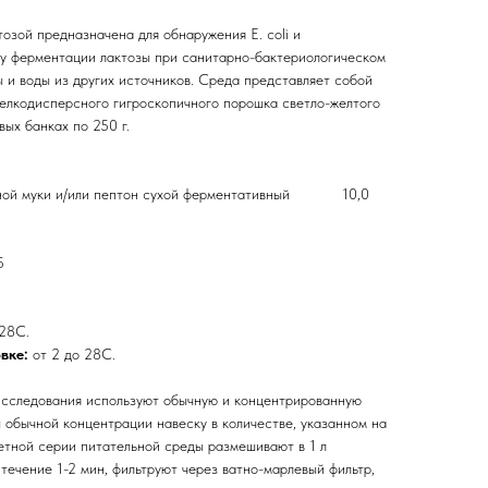
озой предназначена для обнаружения E. coli и
у ферментации лактозы при санитарно-бактериологическом
 и воды из других источников. Среда представляет собой
мелкодисперсного гигроскопичного порошка светло-желтого
вых банках по 250 г.
ыбной муки и/или пептон сухой ферментативный 10,0
5
 28С.
овке:
от 2 до 28С.
исследования используют обычную и концентрированную
 обычной концентрации навеску в количестве, указанном на
ретной серии питательной среды размешивают в 1 л
 течение 1-2 мин, фильтруют через ватно-марлевый фильтр,