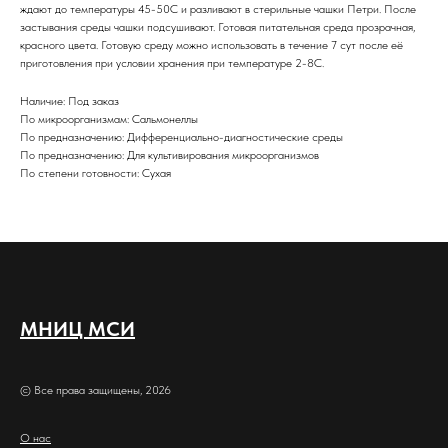
ждают до температуры 45-50С и разливают в стерильные чашки Петри. После
застывания среды чашки подсушивают. Готовая питательная среда прозрачная,
красного цвета. Готовую среду можно использовать в течение 7 сут после её
приготовления при условии хранения при температуре 2-8С.
Наличие: Под заказ
По микроорганизмам: Сальмонеллы
По предназначению: Дифференциально-диагностические среды
По предназначению: Для культивирования микроорганизмов
По степени готовности: Сухая
МНИЦ МСИ
© Все права защищены, 2026
О нас