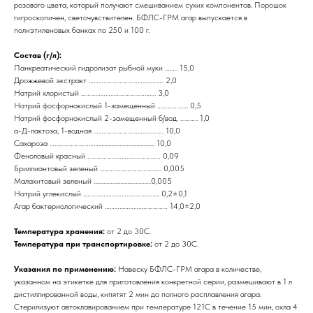
розового цвета, который получают смешиванием сухих компонентов. Порошок
гигроскопичен, светочувствителен. БФЛС-ГРМ агар выпускается в
полиэтиленовых банках по 250 и 100 г.
Состав (г/л):
Панкреатический гидролизат рыбной муки …….. 15,0
Дрожжевой экстракт ……………………………............... 2,0
Натрий хлористый ………………………………………. 3,0
Натрий фосфорнокислый 1-замещенный ………………. 0,5
Натрий фосфорнокислый 2-замещенный б/вод. ……….. 1,0
а-Д-лактоза, 1-водная ……………………………………. 10,0
Сахароза …………………………........................................ 10,0
Феноловый красный ……………………………………… 0,09
Бриллиантовый зеленый ..……………………………… 0,005
Малахитовый зеленый .........................................0,005
Натрий углекислый ..………….………………….……..... 0,2±0,1
Агар бактериологический ………...……………………… 14,0±2,0
Температура хранения:
от 2 до 30С.
Температура при транспортировке:
от 2 до 30С.
Указания по применению:
Навеску БФЛС-ГРМ агара в количестве,
указанном на этикетке для приготовления конкретной серии, размешивают в 1 л
дистиллированной воды, кипятят 2 мин до полного расплавления агара.
Стерилизуют автоклавированием при температуре 121С в течение 15 мин, охла 4