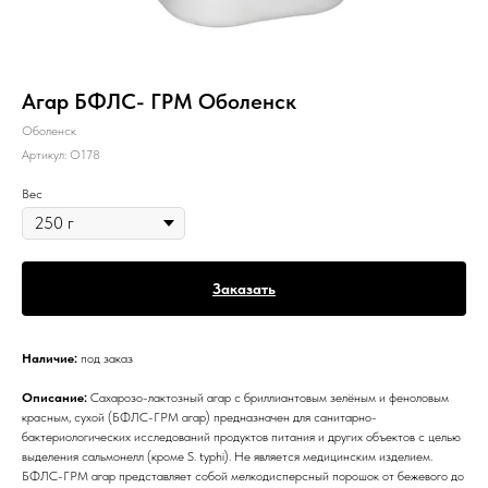
Агар БФЛС- ГРМ Оболенск
Оболенск
Артикул:
О178
Вес
Заказать
Наличие:
под заказ
Описание:
Сахарозо-лактозный агар с бриллиантовым зелёным и феноловым
красным, сухой (БФЛС-ГРМ агар) предназначен для санитарно-
бактериологических исследований продуктов питания и других объектов с целью
выделения сальмонелл (кроме S. typhi). Не является медицинским изделием.
БФЛС-ГРМ агар представляет собой мелкодисперсный порошок от бежевого до