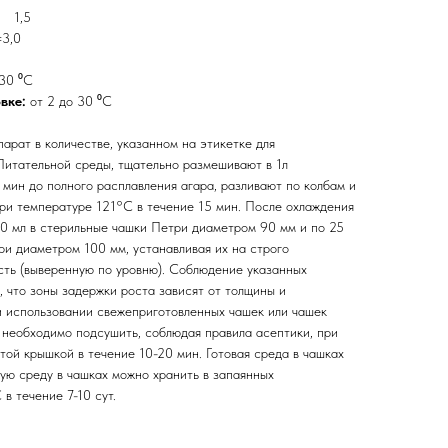
р 1,5
3,0
 30 ⁰С
овке:
от 2 до 30 ⁰С
арат в количестве, указанном на этикетке для
Питательной среды, тщательно размешивают в 1л
 мин до полного расплавления агара, разливают по колбам и
ри температуре 121°С в течение 15 мин. После охлаждения
0 мл в стерильные чашки Петри диаметром 90 мм и по 25
ри диаметром 100 мм, устанавливая их на строго
сть (выверенную по уровню). Соблюдение указанных
 что зоны задержки роста зависят от толщины и
и использовании свежеприготовленных чашек или чашек
х необходимо подсушить, соблюдая правила асептики, при
ой крышкой в течение 10-20 мин. Готовая среда в чашках
вую среду в чашках можно хранить в запаянных
в течение 7-10 сут.