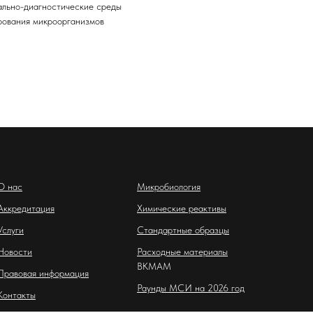
льно-диагностические среды
рования микроорганизмов
О нас
Микробиология
Аккредитация
Химические реактивы
Услуги
Стандартные образцы
Новости
Расходные материалы
BKMAM
Правовая информация
Раунды МСИ на 2026 год
Контакты