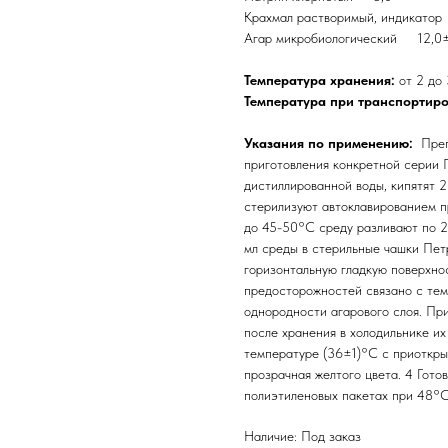
Крахмал растворимый, индикато
Агар микробиологический 12,0±
Температура хранения:
от 2 до
Температура при транспортир
Указания по применению:
Преп
приготовления конкретной серии 
дистиллированной воды, кипятят 2
стерилизуют автоклавированием п
до 45-50°С среду разливают по 2
мл среды в стерильные чашки Пет
горизонтальную гладкую поверхно
предосторожностей связано с тем,
однородности агарового слоя. Пр
после хранения в холодильнике и
температуре (36±1)°С с приоткрыт
прозрачная желтого цвета. 4 Гото
полиэтиленовых пакетах при 48°С 
Наличие: Под заказ