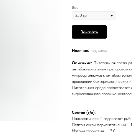
Вес
Заказать
Наличие:
под заказ
Описание:
Питательная среда дл
антибактериальным препаратам су
микроорганизмов к антибактериа
проведении бактериологических и
Питательная среда представляет 
гигроскопичного порошка желтоват
Состав (г/л):
Панкреатический гидролизат ры
Пептон сухой ферментативный 1
Натрий хлористый 3,0