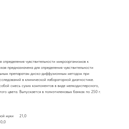
я определения чувствительности микроорганизмов к
хая предназначена для определения чувствительности
льным препаратам диско-диффузионным методом при
сследований в клинической лабораторной диагностике.
собой смесь сухих компонентов в виде мелкодисперсного,
ого цвета. Выпускается в полиэтиленовых банках по 250 г.
бной муки 21,0
0,0