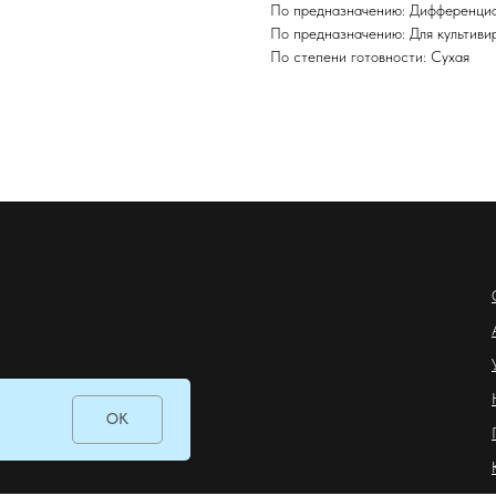
По предназначению: Дифференциа
По предназначению: Для культиви
По степени готовности: Сухая
ОК