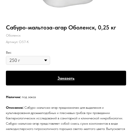
Сабуро-мальтоза-агар Оболенск, 0,25 кг
Оболенск
Артикул:
О57-К
Вес
Заказать
Наличие:
под заказ
Описание:
Сабуро-мальтоза-агар предназначен для выделения и
культивирования дрожжеподобных и плесневых грибов при проведении
бактериологических исследований в санитарной и клинической микробиологии.
Сабуро-мальтоза-агар представляет собой смесь сухих компонентов в виде
мелкодисперсного гигроскопичного порошка светло-желтого цвета. Выпускается