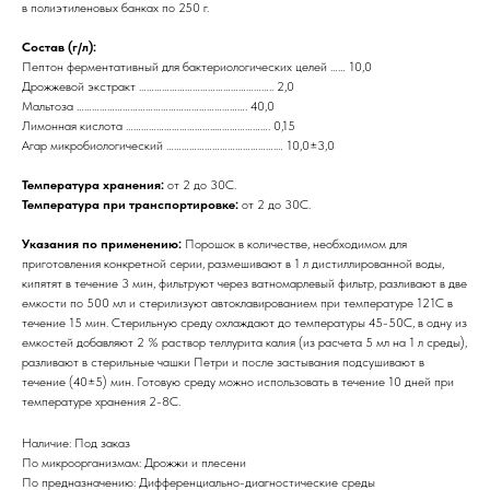
в полиэтиленовых банках по 250 г.
Состав (г/л):
Пептон ферментативный для бактериологических целей …… 10,0
Дрожжевой экстракт …………………………………………….. 2,0
Мальтоза …………………………………………………………. 40,0
Лимонная кислота ……………………………..…………………. 0,15
Агар микробиологический …………………………………….… 10,0±3,0
Температура хранения:
от 2 до 30С.
Температура при транспортировке:
от 2 до 30С.
Указания по применению:
Порошок в количестве, необходимом для
приготовления конкретной серии, размешивают в 1 л дистиллированной воды,
кипятят в течение 3 мин, фильтруют через ватномарлевый фильтр, разливают в две
емкости по 500 мл и стерилизуют автоклавированием при температуре 121С в
течение 15 мин. Стерильную среду охлаждают до температуры 45-50С, в одну из
емкостей добавляют 2 % раствор теллурита калия (из расчета 5 мл на 1 л среды),
разливают в стерильные чашки Петри и после застывания подсушивают в
течение (40±5) мин. Готовую среду можно использовать в течение 10 дней при
температуре хранения 2-8С.
Наличие: Под заказ
По микроорганизмам: Дрожжи и плесени
По предназначению: Дифференциально-диагностические среды