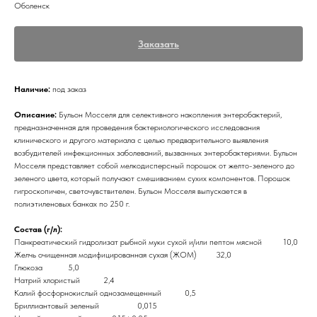
Оболенск
Заказать
Наличие:
под заказ
Описание:
Бульон Мосселя для селективного накопления энтеробактерий,
предназначенная для проведения бактериологического исследования
клинического и другого материала с целью предварительного выявления
возбудителей инфекционных заболеваний, вызванных энтеробактериями. Бульон
Мосселя представляет собой мелкодисперсный порошок от желто-зеленого до
зеленого цвета, который получают смешиванием сухих компонентов. Порошок
гигроскопичен, светочувствителен. Бульон Мосселя выпускается в
полиэтиленовых банках по 250 г.
Состав (г/л):
Панкреатический гидролизат рыбной муки сухой и/или пептон мясной 10,0
Желчь очищенная модифицированная сухая (ЖОМ) 32,0
Глюкоза 5,0
Натрий хлористый 2,4
Калий фосфорнокислый однозамещенный 0,5
Бриллиантовый зеленый 0,015