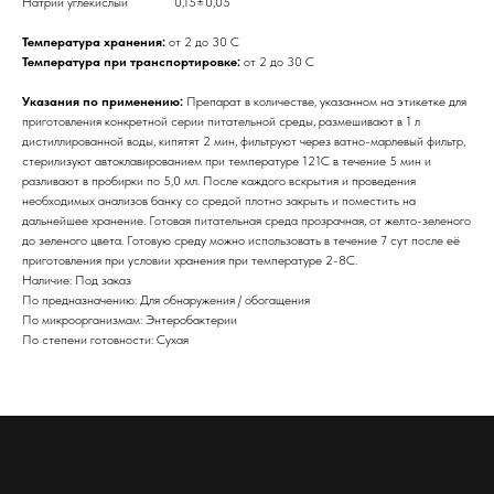
Натрий углекислый 0,15±0,05
Температура хранения:
от 2 до 30 С
Температура при транспортировке:
от 2 до 30 С
Указания по применению:
Препарат в количестве, указанном на этикетке для
приготовления конкретной серии питательной среды, размешивают в 1 л
дистиллированной воды, кипятят 2 мин, фильтруют через ватно-марлевый фильтр,
стерилизуют автоклавированием при температуре 121С в течение 5 мин и
разливают в пробирки по 5,0 мл. После каждого вскрытия и проведения
необходимых анализов банку со средой плотно закрыть и поместить на
дальнейшее хранение. Готовая питательная среда прозрачная, от желто-зеленого
до зеленого цвета. Готовую среду можно использовать в течение 7 сут после её
приготовления при условии хранения при температуре 2-8С.
Наличие: Под заказ
По предназначению: Для обнаружения / обогащения
По микроорганизмам: Энтеробактерии
По степени готовности: Сухая