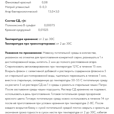
Феноловый красный 0,08
Натрий углекислый 0-0,3
Агар бактериологический 13,0±3,0
Состав СД, г/л:
Полимиксина В сульфат 0,00075
Крахмал кукурузный 0,01025
Температура хранения:
от 2 до 30С
Температура при транспортировке:
от 2 до 30С
Указания по применению:
Навеску питательной среды в количестве,
указанном на этикетке для приготовления конкретной серии, размешать в 1 л
дистиллированной воды, кипятить 2 мин до полного расплавления агара.
Стерилизовать автоклавированием при температуре 121С в течение 15 мин.
Вскрыть флакон с селективной добавкой и растворить содержимое флакона в 5
мл стерильной дистиллированной воды, тщательно перемешать в течение 1 мин,
внести в стерильную, охлажденную до температуры 50-55 С питательную среду
из расчета 5 мл раствора СД на 1 л среды и разлить в стерильные чашки Петри.
После застывания среды чашки подсушить. Раствор СД хранению не подлежит,
использовать в день приготовления. Готовая питательная среда прозрачная
красного цвета. Готовую питательную среду можно использовать в течение 14 сут
после её приготовления при условии хранения при температуре 2-8С. После
каждого вскрытия банку с сухой питательной средой плотно закрыть и хранить до
окончания срока годности в сухом месте при температуре от 2 до 30С, избегая