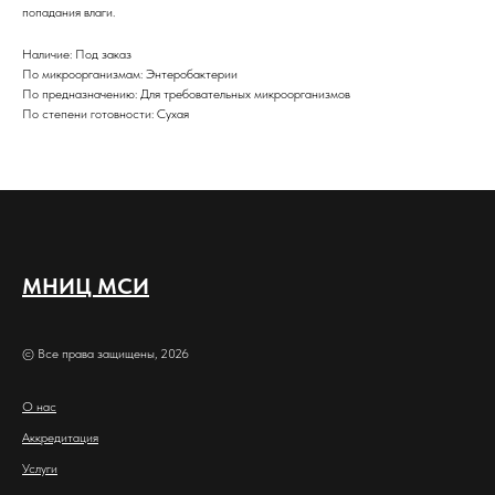
попадания влаги.
Наличие: Под заказ
По микроорганизмам: Энтеробактерии
По предназначению: Для требовательных микроорганизмов
По степени готовности: Сухая
МНИЦ МСИ
© Все права защищены, 2026
О нас
Аккредитация
Услуги