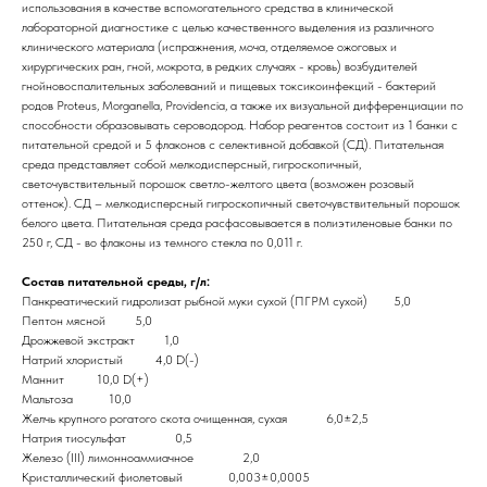
использования в качестве вспомогательного средства в клинической
лабораторной диагностике с целью качественного выделения из различного
клинического материала (испражнения, моча, отделяемое ожоговых и
хирургических ран, гной, мокрота, в редких случаях - кровь) возбудителей
гнойновоспалительных заболеваний и пищевых токсикоинфекций - бактерий
родов Proteus, Morganella, Providencia, а также их визуальной дифференциации по
способности образовывать сероводород. Набор реагентов состоит из 1 банки с
питательной средой и 5 флаконов с селективной добавкой (СД). Питательная
среда представляет собой мелкодисперсный, гигроскопичный,
светочувствительный порошок светло-желтого цвета (возможен розовый
оттенок). СД – мелкодисперсный гигроскопичный светочувствительный порошок
белого цвета. Питательная среда расфасовывается в полиэтиленовые банки по
250 г, СД - во флаконы из темного стекла по 0,011 г.
Состав питательной среды, г/л:
Панкреатический гидролизат рыбной муки сухой (ПГРМ сухой) 5,0
Пептон мясной 5,0
Дрожжевой экстракт 1,0
Натрий хлористый 4,0 D(-)
Маннит 10,0 D(+)
Мальтоза 10,0
Желчь крупного рогатого скота очищенная, сухая 6,0±2,5
Натрия тиосульфат 0,5
Железо (III) лимонноаммиачное 2,0
Кристаллический фиолетовый 0,003±0,0005