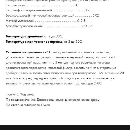
Натрия хлорид ………………………………………………………….. 3,5
Натрия фосфат двузамещенный ………………………………………. 0,2
Бромкрезоловый пурпуровый водорастворимый …………..……….. 0,02
Натрий углекислый ………….…………………………………………. 0-0,3
Агар бактериологический ………….………………………………….. 3,5±0,5
Температура хранения:
от 2 до 30С.
Температура при транспортировке:
от 2 до 30С.
Указания по применению:
Навеску питательной среды в количестве,
указанном на этикетке для приготовления конкретной серии, размешать в 1 л
дистиллированной воды, кипятить 3 мин до полного расплавления агара,
профильтровать через ватно-марлевый фильтр, разлить по 4 мл в стерильные
пробирки, стерилизовать автоклавированием при температуре 112С в течение 20
мин. Готовая среда пурпурного цвета. Готовую среду можно использовать в
течение 14 суток при условии хранения ее при температуре 2-8С.
Наличие: Под заказ
По предназначению: Дифференциально-диагностические среды
По степени готовности: Сухая