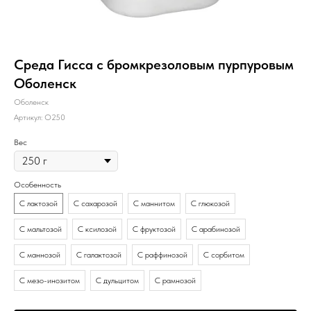
Среда Гисса с бромкрезоловым пурпуровым
Оболенск
Оболенск
Артикул:
О250
Вес
Особенность
С лактозой
С сахарозой
С маннитом
С глюкозой
С мальтозой
С ксилозой
С фруктозой
С арабинозой
С маннозой
С галактозой
С раффинозой
С сорбитом
С мезо-инозитом
С дульцитом
С рамнозой