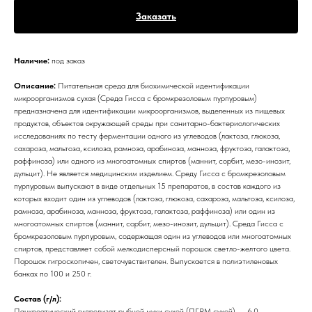
Заказать
Наличие:
под заказ
Описание:
Питательная среда для биохимической идентификации
микроорганизмов сухая (Среда Гисса с бромкрезоловым пурпуровым)
предназначена для идентификации микроорганизмов, выделенных из пищевых
продуктов, объектов окружающей среды при санитарно-бактериологических
исследованиях по тесту ферментации одного из углеводов (лактоза, глюкоза,
сахароза, мальтоза, ксилоза, рамноза, арабиноза, манноза, фруктоза, галактоза,
раффиноза) или одного из многоатомных спиртов (маннит, сорбит, мезо-инозит,
дульцит). Не является медицинским изделием. Среду Гисса с бромкрезоловым
пурпуровым выпускают в виде отдельных 15 препаратов, в состав каждого из
которых входит один из углеводов (лактоза, глюкоза, сахароза, мальтоза, ксилоза,
рамноза, арабиноза, манноза, фруктоза, галактоза, раффиноза) или один из
многоатомных спиртов (маннит, сорбит, мезо-инозит, дульцит). Среда Гисса с
бромкрезоловым пурпуровым, содержащая один из углеводов или многоатомных
спиртов, представляет собой мелкодисперсный порошок светло-желтого цвета.
Порошок гигроскопичен, светочувствителен. Выпускается в полиэтиленовых
банках по 100 и 250 г.
Состав (г/л):
Панкреатический гидролизат рыбной муки сухой (ПГРМ сухой) ….. 6,0