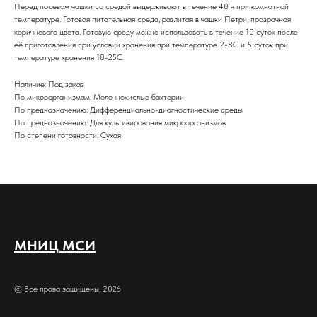
Перед посевом чашки со средой выдерживают в течение 48 ч при комнатной
температуре. Готовая питательная среда, разлитая в чашки Петри, прозрачная
коричневого цвета. Готовую среду можно использовать в течение 10 суток после
её приготовления при условии хранения при температуре 2-8С и 5 суток при
температуре хранения 18-25С.
Наличие: Под заказ
По микроорганизмам: Молочнокислые бактерии
По предназначению: Дифференциально-диагностические среды
По предназначению: Для культивирования микроорганизмов
По степени готовности: Сухая
МНИЦ МСИ
© Все права защищены, 2026