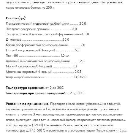
гигроскопичного, светочувствительного порошка желтого цвета. Выпускается в
полиэтиленовых банках по 250 г.
Состав (г/л):
Панкреатический гидролизат рыбной муки ………… 20,0
Экстракт пекарских дрожжей ………………………… 5,0
Экстракт мясной или пептон сухой ферментативный 5,0
Д-глюкоза ……………………….……………………….. 20,0
Калий фосфорнокислый однозамещенный …............... 2,0
Натрий уксуснокислый 3-водный …………………….. 5,0
Твин-80 ………………………………………………….. 1,0 мл
Аммоний лимоннокислый однозамещенный ………… 2,0
Магний сернокислый 7-водный …...………………….. 0,1
Марганец хлористый 4-водный ………………….…….. 0,05
Агар микробиологический ……....................................... 13,0±2,0
Температура хранения:
от 2 до 30С.
Температура при транспортировке:
от 2 до 30С.
Указания по применению:
Препарат в количестве, указанном на этикетке,
тщательно размешивают в 1 л дистиллированной воды, доводят до кипения и
кипятят в течение 3 мин, периодически перемешивая, до полного расплавления
агара, фильтруют через ватно-марлевый фильтр, стерилизуют автоклавированием
при температуре (121±1) С в течение 15 мин, охлаждают при комнатной
температуре до (45-50) С и разливают в стерильные чашки Петри слоем 4-5 мм.