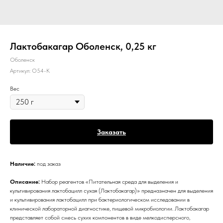
Лактобакагар Оболенск, 0,25 кг
Оболенск
Артикул:
О54-К
Вес
Заказать
Наличие:
под заказ
Описание:
Набор реагентов «Питательная среда для выделения и
культивирования лактобацилл сухая (Лактобакагар)» предназначен для выделения
и культивирования лактобацилл при бактериологическом исследовании в
клинической лабораторной диагностике, пищевой микробиологии. Лактобакагар
представляет собой смесь сухих компонентов в виде мелкодисперсного,