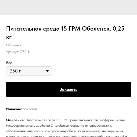
Питательная среда 15 ГРМ Оболенск, 0,25
кг
Оболенск
Артикул:
О52-К
Вес
Заказать
Наличие:
под заказ
Описание:
Питательная среда 15 ГРМ предназначена для дифференциации
микроорганизмов семейства Enterobacteriaceae по их способности к
образованию индола при контроле микробной загрязненности нестерильных
лекарственных средств, а также при проведении исследований в санитарной и