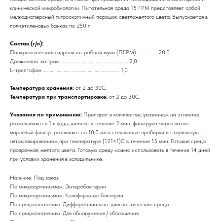
клинической микробиологии. Питательная среда 15 ГРМ представляет собой
мелкодисперсный гигроскопичный порошок светложелтого цвета. Выпускается в
полиэтиленовых банках по 250 г.
Состав (г/л):
Панкреатический гидролизат рыбной муки (ПГРМ) …………….. 20,0
Дрожжевой экстракт ………..………………………………………. 2,0
L-триптофан ……………………………………………………….... 1,0
Температура хранения:
от 2 до 30С.
Температура при транспортировке:
от 2 до 30С.
Указания по применению:
Препарат в количестве, указанном на этикетке,
размешивают в 1 л воды, кипятят в течение 2 мин, фильтруют через ватно-
марлевый фильтр, разливают по 10,0 мл в стеклянные пробирки и стерилизуют
автоклавированием при температуре (121±1)С в течение 15 мин. Готовая среда
прозрачная, желтого цвета. Готовую среду можно использовать в течение 14 дней
при условии хранения в холодильнике.
Наличие: Под заказ
По микроорганизмам: Энтеробактерии
По микроорганизмам: Колиформные бактерии
По предназначению: Дифференциально-диагностические среды
По предназначению: Для обнаружения / обогащения