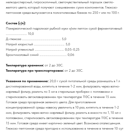
мелкодисперсный, гигроскопичный, светочувствительный порошок светло-
желтого цвета, который получают смешиванием сухих компонентов. Глюкозо-
пептонная среда выпускается в полиэтиленовых банках по 250 г или по 100 г.
Состав (г/л):
Панкреатический гидролизат рыбной муки и/или пептон сухой ферментативный
…………………….…… 10,0
Д-глюкоза ………………………………………………… 5,0
Натрий хлористый ……………………………………… 5,0
Натрий углекислый ……………………………………. 0,05-0,25
Бромтимоловый синий …………………………………. 0,06
Температура хранения:
от 2 до 30С.
Температура при транспортировке:
от 2 до 30С.
Указания по применению:
20,0 г сухой питательной среды размешать в 1 л
дистиллированной воды, кипятить в течение 1-2 мин, фильтровать через ватно-
марлевый фильтр, разлить по 5 мл в стерильные пробирки с поплавками и
стерилизовать автоклавированием при температуре 110С в течение 15 мин.
Готовая среда прозрачная зеленого цвета. Для приготовления
концентрированной среды навеску увеличить в 10 раз, кипятить в течение 1-2
мин, фильтровать через ватно-марлевый фильтр, разлить в емкости по 1, 10 мл с
поплавками, стерилизовать автоклавированием при температуре 110С в течение
15 мин. Готовая среда имеет кирпично-зеленый цвет. Возможна опалесценция.
Глюкозо-пептонная среда пригодна к использованию в течение в течение 10 сут