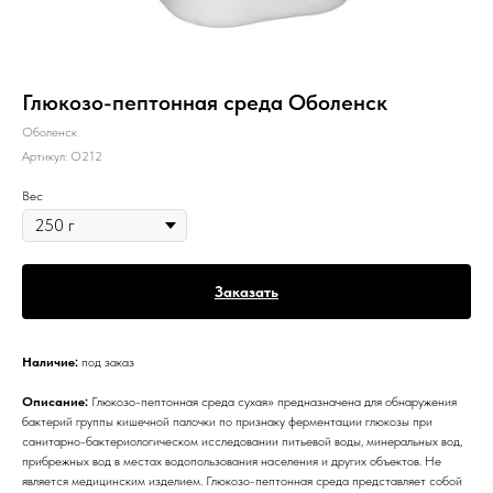
Глюкозо-пептонная среда Оболенск
Оболенск
Артикул:
О212
Вес
Заказать
Наличие:
под заказ
Описание:
Глюкозо-пептонная среда сухая» предназначена для обнаружения
бактерий группы кишечной палочки по признаку ферментации глюкозы при
санитарно-бактериологическом исследовании питьевой воды, минеральных вод,
прибрежных вод в местах водопользования населения и других объектов. Не
является медицинским изделием. Глюкозо-пептонная среда представляет собой