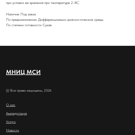
при условии ее хранения при температуре 2-8C.
Наличие: Под заказ
По предназначению: Дифференциально-диагностические среды
По степени готовности: Сухая
МНИЦ МСИ
© Все права защищены, 2026
О нас
Аккредитация
Услуги
Новости