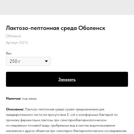
Лактозо-пептонная среда Оболенск
Оболенск
Артикул:
О213
Вес
Заказать
Наличие:
под заказ
Описание:
Лактозо-пептонная среда сухая» предназначена для
предварительного теста на присутствие E. coli и колиформных бактерий по
признаку ферментации лактозы при санитарнобактериологическом
исследовании питьевой воды, прибрежных вод в местах водопользования
населения и других объектов при санитарно-бактериологических исследованиях.