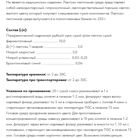
Не является медицинским изделием. Лактозо-пептонная среда представляет
собой мелкодисперсный, гигроскопичный, светочувствительный порошок светло-
желтого цвета, который получают смешиванием сухих компонентов. Лактозо-
пептонная среда выпускается в полиэтиленовых банках по 250 г.
Состав (г/л):
Панкреатический гидролизат рыбной муки сухой и/или пептон сухой
ферментативный …………………………….. 10,0
Д (+)-лактоза, 1-водная ………………………………………. 5,0
Натрий хлористый ………………………………………….. 5,0
Натрий углекислый ………………………………………… 0,05-0,25
Бромтимоловый синий ………………………………………. 0,06
Температура хранения:
от 2 до 30С.
Температура при транспортировке:
от 2 до 30С.
Указания по применению:
20 г сухой смеси размешивают в 1 л
дистиллированной воды, кипятят в течение 1-2 мин, фильтруют через ватно-
марлевый фильтр, разливают по 5 мл в стерильные пробирки с поплав 4 ками и
стерилизуют автоклавированием при температуре 110С в течение 15 мин.
Готовая среда прозрачная зеленого цвета. Для приготовления
концентрированной среды навеску увеличивают в 10 раз, кипятят в течение 1-2
мин, фильтруют через ватно-марлевый фильтр, разливают в емкости по 1, 10 мл с
поплавками, стерилизуют автоклавированием при температуре 110С в течение 15
мин. Готовая среда имеет кирпично-зеленый цвет. Возможна опалесценция.