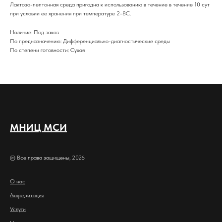
Лактозо-пептонная среда пригодна к использованию в течение в течение 10 сут
при условии ее хранения при температуре 2-8C.
Наличие: Под заказ
По предназначению: Дифференциально-диагностические среды
По степени готовности: Сухая
МНИЦ МСИ
© Все права защищены, 2026
О нас
Аккредитация
Услуги