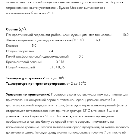
зеленого цвета, который получают смешиванием сухих компонентов. Порошок
гигроскопичен, светочувствителен. Бульон Мосселя выпускается в
полиэтиленовых банках по 250 г.
Состав (г/л):
Панкреатический гидролизат рыбной муки сухой и/или пептон мясной 10,0
Желчь очищенная модифицированная сухая (ЖОМ) 32,0
Глюкоза 5,0
Натрий хлористый 2,4
Калий фосфорнокислый однозамещенный 0,5
Бриллиантовый зеленый 0,015
Натрий углекислый 0,15±0,05
Температура хранения:
от 2 до 30⁰С
Температура при транспортировке:
от 2 до 30⁰С
Указания по применению:
Препарат в количестве, указанном на этикетке для
приготовления конкретной серии питательной среды, размешивают в 1 л
дистиллированной воды, кипятят 2 мин, фильтруют через ватно-марлевый фильтр,
стерилизуют автоклавированием при температуре 121С в течение 5 мин и
разливают в пробирки по 5,0 мл. После каждого вскрытия и проведения
необходимых анализов банку со средой плотно закрыть и поместить на
дальнейшее хранение. Готовая питательная среда прозрачная, от желто-зеленого
до зеленого цвета. Готовую среду можно использовать в течение 7 сут после её