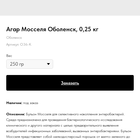
Агар Мосселя Оболенск, 0,25 кг
Оболенск
Артикул:
О36-К
Вес
Заказать
Наличие:
под заказ
Описание:
Бульон Мосселя для селективного накопления энтеробактерий.
Среда предназначена для проведения бактериологического исследования
клинического и другого материала с целью предварительного выявления
возбудителей инфекционных заболеваний, вызванных энтеробактериями. Бульон
Мосселя представляет собой мелкодисперсный порошок от желто-зеленого до