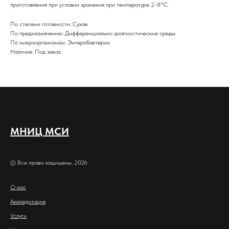
приготовления при условии хранения при температуре 2-8°С.
По степени готовности: Сухая
По предназначению: Дифференциально-диагностические среды
По микроорганизмам: Энтеробактерии
Наличие: Под заказ
МНИЦ МСИ
© Все права защищены, 2026
О нас
Аккредитация
Услуги