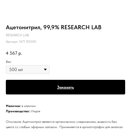
Ацетонитрил, 99,9% RESEARCH LAB
RESEARCH LAB
Артикул:
1671 00500
4 567
р.
Вес
Заказать
Наличие:
в наличии
Производство:
Индия
Описание: Ацетонитрил является органическим соединением, жидкость без
цвета со слабым эфирным запахом. Применяется в хроматографии для анализа