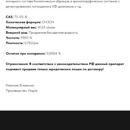
липидного состава биологических образцов, в хроматографических системах с
детектированием поглощения в УФ-диапазоне и т.д..
CAS:
75-05-8
Химическая формула:
CH3CN
Молекулярный вес:
41,05 г/моль
Внешний вид:
Прозрачная бесцветная жидкость
Чистота:
99,93 %
Плотность:
0,782г/мл
Остаток при испарении:
0,0004 %
Ограничения: В соответствии с законодательством РФ данный препарат
подлежит продаже только юридическим лицам по договору!
Наличие: В наличии
Производство: Индия