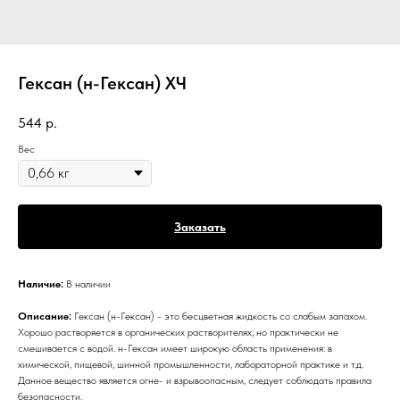
Гексан (н-Гексан) ХЧ
544
р.
Вес
Заказать
Наличие:
В наличии
Описание:
Гексан (н-Гексан) - это бесцветная жидкость со слабым запахом.
Хорошо растворяется в органических растворителях, но практически не
смешивается с водой. н-Гексан имеет широкую область применения: в
химической, пищевой, шинной промышленности, лабораторной практике и т.д.
Данное вещество является огне- и взрывоопасным, следует соблюдать правила
безопасности.