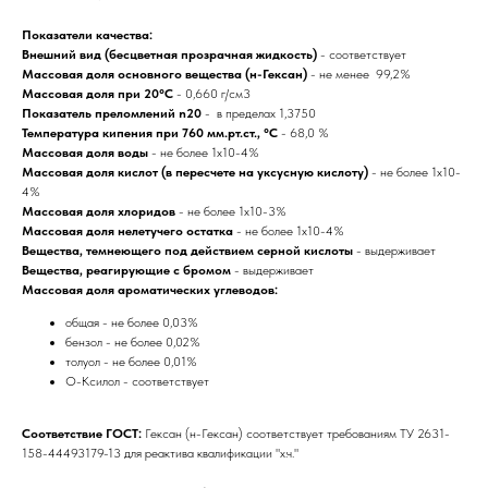
Показатели качества:
Внешний вид (бесцветная прозрачная жидкость)
- соответствует
Массовая доля основного вещества (н-Гексан)
- не менее 99,2%
Массовая доля при 20°С
- 0,660 г/см3
Показатель преломлений n20
- в пределах 1,3750
Температура кипения при 760 мм.рт.ст., °С
- 68,0 %
Массовая доля воды
- не более 1х10-4%
Массовая доля кислот (в пересчете на уксусную кислоту)
- не более 1х10-
4%
Массовая доля хлоридов
- не более 1х10-3%
Массовая доля нелетучего остатка
- не более 1х10-4%
Вещества, темнеющего под действием серной кислоты
- выдерживает
Вещества, реагирующие с бромом
- выдерживает
Массовая доля ароматических углеводов:
общая - не более 0,03%
бензол - не более 0,02%
толуол - не более 0,01%
О-Ксилол - соответствует
Соответствие ГОСТ:
Гексан (н-Гексан) соответствует требованиям ТУ 2631-
158-44493179-13 для реактива квалификации "х.ч."