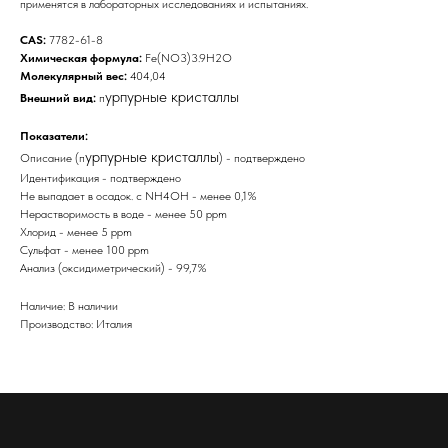
применятся в лабораторных исследованиях и испытаниях.
CAS:
7782-61-8
Химическая формула:
Fe(NO3)3.9H2O
Молекулярный вес:
404,04
урпурные кристаллы
Внешний вид:
п
Показатели:
урпурные кристаллы
Описание (п
) - подтверждено
Идентификация - подтверждено
Не выпадает в осадок. с NH4OH - менее 0,1%
Нерастворимость в воде - менее 50 ppm
Хлорид - менее 5 ppm
Сульфат - менее 100 ppm
Анализ (оксидиметрический) - 99,7%
Наличие: В наличии
Производство: Италия