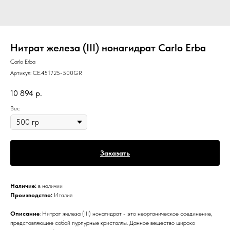
Нитрат железа (III) нонагидрат Carlo Erba
Carlo Erba
Артикул:
CE.451725-500GR
10 894
р.
Вес
Заказать
Наличие:
в наличии
Производство:
Италия
Описание
: Нитрат железа (III) нонагидрат - это неорганическое соединение,
представляющее собой пурпурные кристаллы. Данное вещество широко