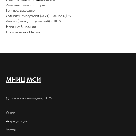
Аммоний - менее 50 ppm
Fe - подтверждено
Сульфит и тиосульфат (SO4) - менее 0,1 %
Анализ (оксидиметрический) - 101,2
Наличие: В наличии
Производство: Италия
МНИЦ МСИ
© Все права защищены, 2026
О нас
Аккредитация
Услуги