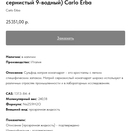
сернистый 9-водный) Carlo Erba
Carlo Erba
25351,00
р.
Заказать
Наличие:
в наличии
Производство:
Италия
Описание
: Сульфид натрия нонагидрат - это кристаллы с легким
специфическим запахом. Натрий сернокислый нонагидрат широко используют в
различных отраслях промышленности и в лабораторных исследованиях.
CAS:
1313-84-4
Молекулярный вес:
240,18
Формула:
Na2S.9H2O
Внешний вид:
прозрачная жидкость
Показатели:
Описание (прозрачная жидкость) - подтверждено
Идентификация - подтверждено