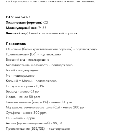
в лабораторных испытаниях и анализах в качестве реагента.
CAS:
7447-40-7
Химическая формула:
KCl
Молекулярный вес:
74,55
Внешний вид:
Белый кристаллический порошок
Показатели:
Описание (белый кристаллический порошок) - подтверждено
Идентификация (I.R.) - подтверждено
Внешний вид - подтверждено
Кислотность или щелочность - подтверждено
Барий - подтверждено
Na - подтверждено
Кальций + Магний -подтверждено
Потери при сушке - 0,3%
Бромид - менее 0,1 ppm
Йодид - менее 50 ppm
Тяжелые металлы (в виде Pb) - менее 10 ppm
Mg, щелочь. земельные металлы (Ca) - менее 200 ppm
Сульфаты - менее 300 ppm
Fe - менее 20 ppm
Анализ (аргентометрический) - 99,5%
Происхождение (BSE/TSE) - подтверждено