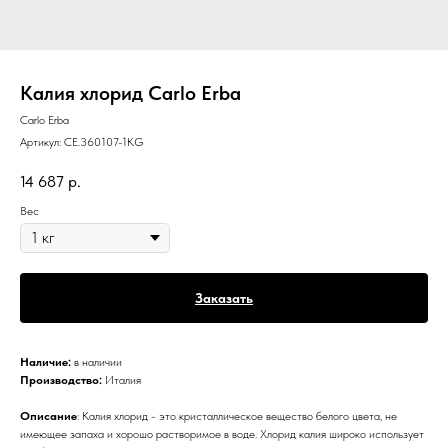
Калия хлорид Carlo Erba
Carlo Erba
Артикул:
CE.360107-1KG
14 687
р.
Вес
Заказать
Наличие:
в наличии
Производство:
Италия
Описание
: Калия хлорид - это кристаллическое вещество белого цвета, не
имеющее запаха и хорошо растворимое в воде. Хлорид калия широко использует