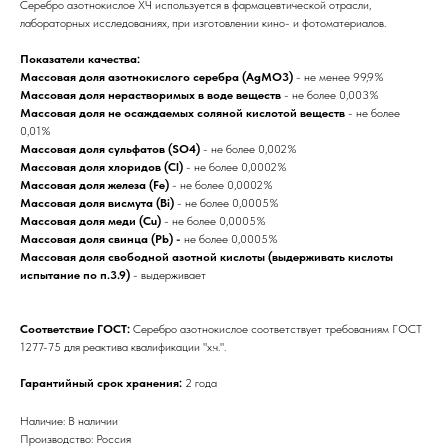
Серебро азотнокислое ХЧ используется в фармацевтической отрасли,
лабораторных исследованиях, при изготовлении кино- и фотоматериалов.
Показатели качества:
Массовая доля азотнокислого серебра (AgMO3)
- не менее 99,9%
Массовая доля нерастворимых в воде веществ
- не более 0,003%
Массовая доля не осаждаемых соляной кислотой веществ
- не более
0,01%
Массовая доля сульфатов (SO4)
- не более 0,002%
Массовая доля хлоридов (Cl)
- не более 0,0002%
Массовая доля железа (Fe)
- не более 0,0002%
Массовая доля висмута (Bi)
- не более 0,0005%
Массовая доля меди (Cu)
- не более 0,0005%
Массовая доля свинца (Pb) -
не более 0,0005%
Массовая доля свободной азотной кислоты (выдерживать кислоты
испытание по п.3.9)
- выдерживает
Соответствие ГОСТ:
Серебро азотнокислое соответствует требованиям ГОСТ
1277-75 для реактива квалификации "х.ч.".
Гарантийный срок хранения:
2 года
Наличие: В наличии
Производство: Россия