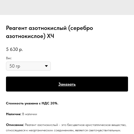
Реагент азотнокислый (серебро
азотнокислое) ХЧ
5 630
р.
Вес
Заказать
Стоимость указана с НДС 20%.
Наличие:
В наличии
Описание:
Реагент азотнокислый - это бесцветное кристаллическое вещество,
относящееся к неорганическим соединениям, является светочувствительным.