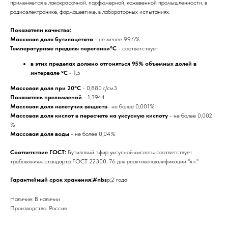
применяется в лакокрасочной, парфюмерной, кожевенной промышленности, в
радиоэлектронике, фармацевтике, в лабораторных испытаниях.
Показатели качества:
Массовая доля бутилацетата
- не менее 99,6%
Температурные пределы перегонки°С
- соответствует
в этих пределах должно отгоняться 95% объемных долей в
интервале °С
- 1,5
Массовая доля при 20°С
- 0,880 г/см3
Показатель преломлений
- 1,3944
Массовая доля нелетучих веществ
- не более 0,001%
Массовая доля кислот в пересчете на уксусную кислоту
- не более 0,002
%
Массовая доля воды
- не более 0,04%
Соответствие ГОСТ:
Бутиловый эфир уксусной кислоты соответствует
требованиям стандарта ГОСТ 22300-76 для реактива квалификации "х.ч."
Гарантийный срок хранения:#nbs
p;2 года
Наличие: В наличии
Производство: Россия