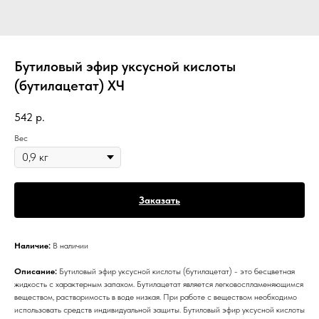
Бутиловый эфир уксусной кислоты
(бутилацетат) ХЧ
542
р.
Вес
Заказать
Наличие:
В наличии
Описание:
Бутиловый эфир уксусной кислоты (бутилацетат) - это бесцветная
жидкость с характерным запахом. Бутилацетат является легковоспламеняющимся
веществом, растворимость в воде низкая. При работе с веществом необходимо
использовать средств индивидуальной защиты. Бутиловый эфир уксусной кислоты