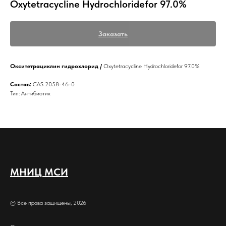
Oxytetracycline Hydrochloridefor 97.0%
Заказать
Окситетрациклин гидрохлорид /
Oxytetracycline Hydrochloridefor 97.0%
Состав:
CAS 2058-46-0
Тип: Антибиотик
МНИЦ МСИ
© Все права защищены, 2026