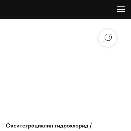
Окситетрациклин гидрохлорид /