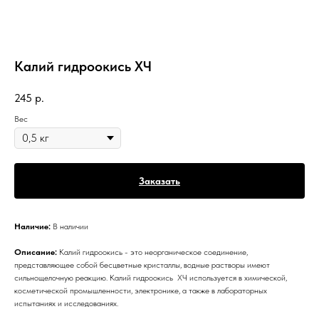
Калий гидроокись ХЧ
245
р.
Вес
Заказать
Наличие:
В наличии
Описание:
Калий гидроокись - это неорганическое соединение,
представляющее собой бесцветные кристаллы, водные растворы имеют
сильнощелочную реакцию. Калий гидроокись ХЧ используется в химической,
косметической промышленности, электронике, а также в лабораторных
испытаниях и исследованиях.