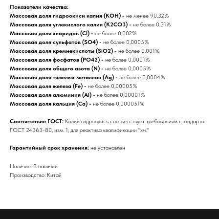
Показатели качества:
Массовая доля гидроокиси калия (KOH) -
не менее 90,32%
Массовая доля углекислого калия (K2CO3) -
не более 0,31%
Массовая доля хлоридов (Cl) -
не более 0,002%
Массовая доля сульфатов (SO4) -
не более 0,0005%
Массовая доля кремнекислоты (SiO2) -
не более 0,001%
Массовая доля фосфатов (PO42) -
не более 0,0001%
Массовая доля общего азота (N)
-
не более 0,0005%
Массовая доля тяжелых металлов (Ag)
-
не более 0,0004%
Массовая доля железа (Fe)
-
не более 0,00005%
Массовая доля алюминия (Al) -
не более 0,00001%
Массовая доля кальция (Ca) -
не более 0,000051%
Соответствие ГОСТ:
Калий гидроокись соответствует требованиям стандарта
ГОСТ 24363-80, изм. 1; для реактива квалификации "х.ч."
Гарантийный срок хранения:
не установлен
Наличие: В наличии
Производство: Китай