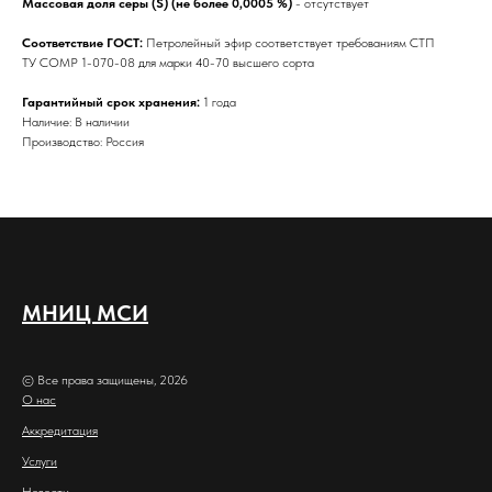
Массовая доля серы (S) (не более 0,0005 %)
- отсутствует
Соответствие ГОСТ:
Петролейный эфир соответствует требованиям СТП
ТУ СОМР 1-070-08 для марки 40-70 высшего сорта
Гарантийный срок хранения:
1 года
Наличие: В наличии
Производство: Россия
МНИЦ МСИ
© Все права защищены, 2026
О нас
Аккредитация
Услуги
Новости