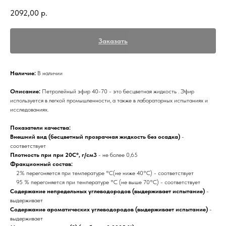
2092,00
р.
Заказать
Наличие:
В наличии
Описание:
Петролейный эфир 40-70 - это бесцветная жидкость . Эфир
используется в легкой промышленности, а также в лабораторных испытаниях и
исследованиях.
Показатели качества:
Внешний вид (бесцветный прозрачная жидкость без осадка)
-
соответствует
Плотность при при 20С°, г/см3
- не более 0,65
Фракционный состав:
2% перегоняется при температуре °С(не ниже 40°С) - соответствует
95 % перегоняется при температуре °С (не выше 70°С) - соответствует
Содержание непредельных углеводородов (выдерживает испытание)
-
выдерживает
Содержание ароматических углеводородов (выдерживает испытание)
-
выдерживает