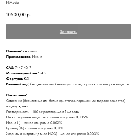
HiMedia
10500,00
р.
Заказать
Наличие:
в наличии
Производство:
Индия
CAS:
7447-40-7
Молекулярный вес:
74.55
Формула:
KCl
Внешний вид:
бесцветные или белые кристаллы, порошок или твердое вещество
Показатели:
Описание (бесцветные или белые кристаллы, порошок или твердое вещество) -
подтверждено
Растворимость - 100 мг растворимо в 1 мл воды
Нерастворимые вещества - менее или равно 0.005%
Йодид (I) - менее или равно 0.002%
Бромид (Br) - менее или равно 0.01%
Хлориды и нитраты (в виде NO3) - менее или равно 0.003%