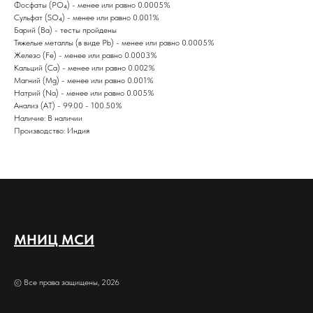
Фосфаты (PO₄) - менее или равно 0.0005%
Сульфат (SO₄) - менее или равно 0.001%
Барий (Ba) - тесты пройдены
Тяжелые металлы (в виде Pb) - менее или равно 0.0005%
Железо (Fe) - менее или равно 0.0003%
Кальций (Ca) - менее или равно 0.002%
Магний (Mg) - менее или равно 0.001%
Натрий (Na) - менее или равно 0.005%
Анализ (AT) - 99.00 - 100.50%
Наличие: В наличии
Производство: Индия
МНИЦ МСИ
© Все права защищены, 2026