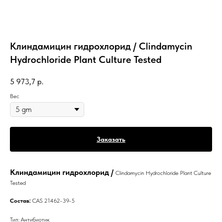
Клиндамицин гидрохлорид / Clindamycin
Hydrochloride Plant Culture Tested
5 973,7
р.
Вес
Заказать
Клиндамицин гидрохлорид /
Clindamycin Hydrochloride Plant Culture
Tested
Состав:
CAS 21462-39-5
Тип: Антибиотик