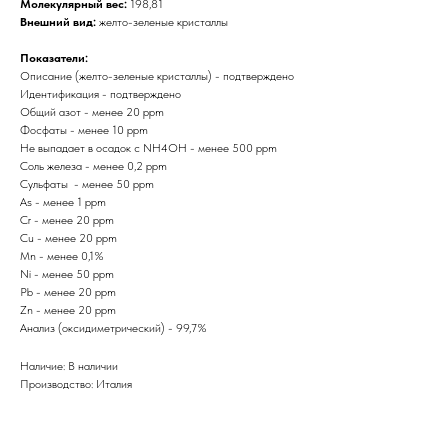
Молекулярный вес:
198,81
Внешний вид:
желто-зеленые кристаллы
Показатели:
Описание (желто-зеленые кристаллы) - подтверждено
Идентификация - подтверждено
Общий азот - менее 20 ppm
Фосфаты - менее 10 ppm
Не выпадает в осадок с NH4OH - менее 500 ppm
Соль железа - менее 0,2 ppm
Сульфаты - менее 50 ppm
As - менее 1 ppm
Cr - менее 20 ppm
Cu - менее 20 ppm
Mn - менее 0,1%
Ni - менее 50 ppm
Pb - менее 20 ppm
Zn - менее 20 ppm
Анализ (оксидиметрический) - 99,7%
Наличие: В наличии
Производство: Италия