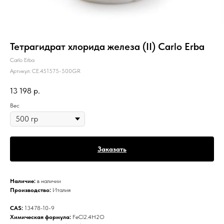
Тетрагидрат хлорида железа (II) Carlo Erba
Carlo Erba
Артикул:
CE.451575-500GR
13 198
р.
Вес
Заказать
Наличие:
в наличии
Производство:
Италия
CAS:
13478-10-9
Химическая формула:
FeCl2.4H2O