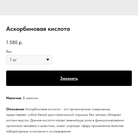
Аскорбиновая кислота
1 580
р.
Вес
Заказать
Наличие:
В наличии
Описание:
Аскорбиновая кислота - это органическое соединение,
представляет собой белый кристаллический порошок без запаха, обладает
кислым вкусом. Данная кислота играет важнейшую роль в функционировании
организма человека и животных, имеет широкую сферу применения, включая
лабораторные испытания и исследования.