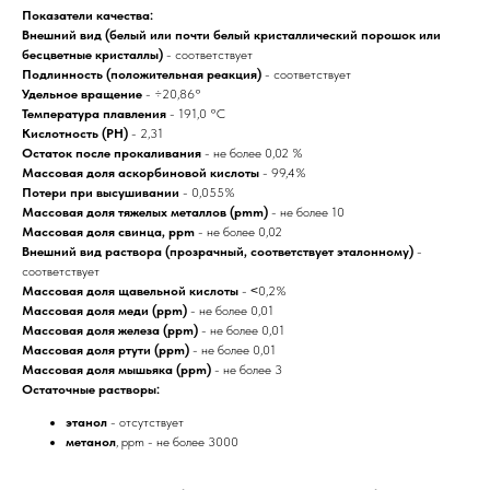
Показатели качества:
Внешний вид (белый или почти белый кристаллический порошок или
бесцветные кристаллы)
- соответствует
Подлинность (положительная реакция)
- соответствует
Удельное вращение
- ÷20,86°
Температура плавления
- 191,0 °С
Кислотность (PH)
- 2,31
Остаток после прокаливания
- не более 0,02 %
Массовая доля аскорбиновой кислоты
- 99,4%
Потери при высушивании
- 0,055%
Массовая доля тяжелых металлов (pmm)
- не более 10
Массовая доля свинца, ppm
- не более 0,02
Внешний вид раствора (прозрачный, соответствует эталонному)
-
соответствует
Массовая доля щавельной кислоты
- ˂0,2%
Массовая доля меди (ppm)
- не более 0,01
Массовая доля железа (ppm)
- не более 0,01
Массовая доля ртути (ppm)
- не более 0,01
Массовая доля мышьяка (ppm)
- не более 3
Остаточные растворы:
этанол
- отсутствует
метанол
, ppm - не более 3000