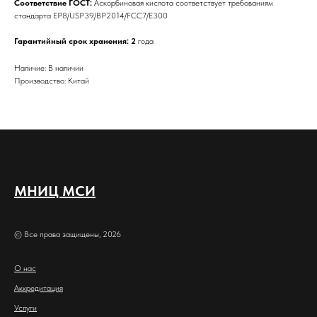
Соответствие ГОСТ:
Аскорбиновая кислота соответствует требованиям
стандарта EP8/USP39/BP2014/FCC7/E300
Гарантийный срок хранения: 2
года
Наличие: В наличии
Производство: Китай
МНИЦ МСИ
© Все права защищены, 2026
О нас
Аккредитация
Услуги