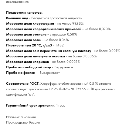
исследованиях.
Показатели качества:
Внешний вид
- бесцветная прозрачная жидкость
Массовая доля хлороформа
- не менее 99,98%
Массовая доля хлорорганических примесей
- не более 0,020%
Массовая доля этанола -
в пределах 0,50%
Массовая доля воды
- не более 0,04%
Плотность при 20 °С, г/см3
- 1,482
Массовая доля ее в пересчете на соляную кислоту
- не более 0,001%
Массовая доля нелетучего остатка
- не более 0,0005%
Массовая доля хлоридов
- не более 0,0002%
Проба на свободный хлор
- Выдерживает
Проба на фосген
- Выдерживает
Соответствие ГОСТ:
Хлороформ стабилизированный 0,5 % этанола
соответствует требованиям ТУ 2631-026-78119972-2010 для реактива
квалификации "х.ч.".
Гарантийный срок хранения:
1 года
Наличие: В наличии
Производство: Россия