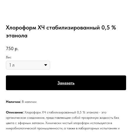
Хлороформ ХЧ стабилизированный 0,5 %
этанола
750
р.
Вес
Заказать
Наличие:
В наличии
Описание:
Хлороформ ХЧ стабилизированный 0,5 % этанола - это
органическое соединение, представляющее собой прозрачную жидкость без
цвета с эфирным запахом. Химически чистый хлороформ используется в
микробиологической промышленности, а также в лабораторных испытаниях и